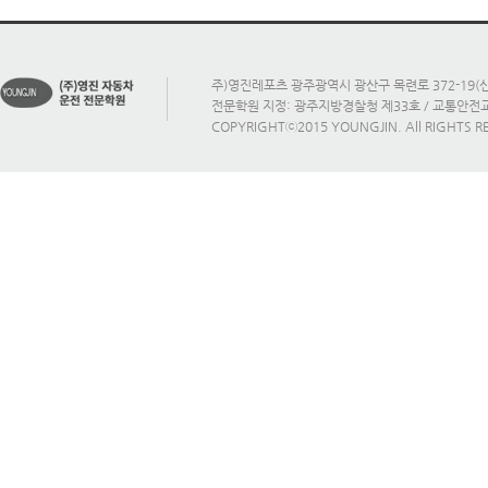
주)영진레포츠 광주광역시 광산구 목련로 372-19(신가
전문학원 지정: 광주지방경찰청 제33호 / 교통안
COPYRIGHTⓒ2015 YOUNGJIN. All RIGHTS R