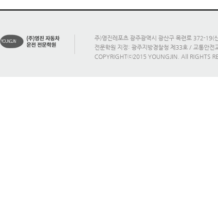
주)영진레포츠 광주광역시 광산구 목련로 372-19(신가
전문학원 지정: 광주지방경찰청 제33호 / 교통안
COPYRIGHTⓒ2015 YOUNGJIN. All RIGHTS R