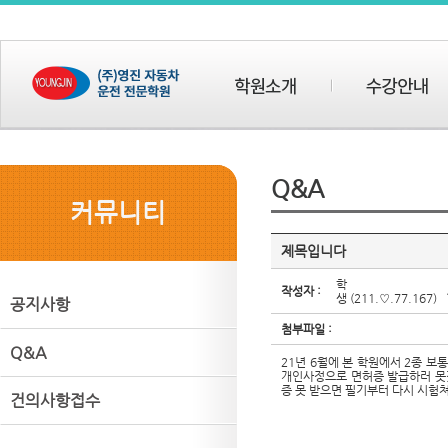
Q&A
커뮤니티
제목입니다
학
작성자 :
생
(211.♡.77.167)
공지사항
첨부파일 :
Q&A
21년 6월에 본 학원에서 2종 
개인사정으로 면허증 발급하러 못
증 못 받으면 필기부터 다시 시
건의사항접수